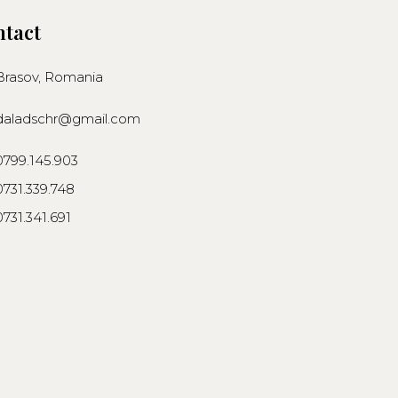
tact
Brasov, Romania
daladschr@gmail.com
0799.145.903
0731.339.748
0731.341.691