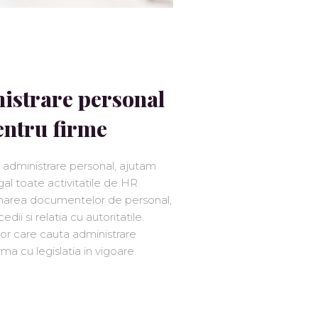
istrare personal
pentru firme
re administrare personal, ajutam
al toate activitatile de HR.
narea documentelor de personal,
dii si relatia cu autoritatile.
lor care cauta administrare
ma cu legislatia in vigoare.