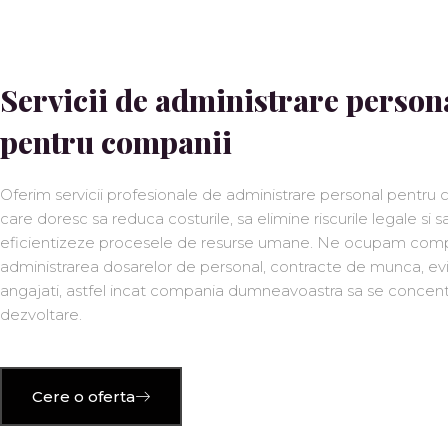
Servicii de administrare person
pentru companii
Oferim servicii profesionale de administrare personal pentru
care doresc sa reduca costurile, sa elimine riscurile legale si sa 
eficientizeze procesele de resurse umane. Ne ocupam com
administrarea dosarelor de personal, contracte de munca, ev
angajati, astfel incat compania dumneavoastra sa se concen
dezvoltare.
Cere o oferta