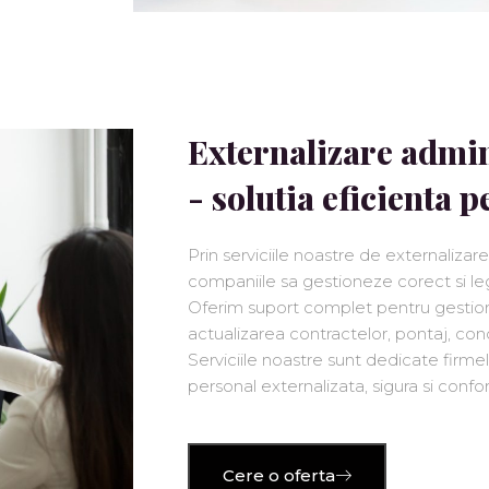
Externalizare admin
- solutia eficienta 
Prin serviciile noastre de externaliza
companiile sa gestioneze corect si leg
Oferim suport complet pentru gestio
actualizarea contractelor, pontaj, conce
Serviciile noastre sunt dedicate firme
personal externalizata, sigura si confor
Cere o oferta