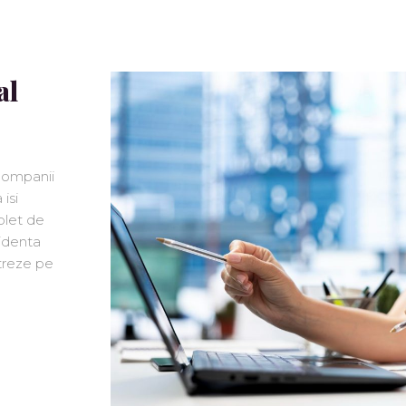
al
 companii
isi
plet de
identa
treze pe