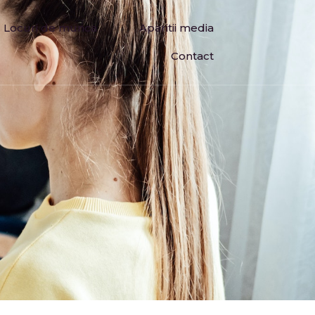
Locuri de munca
Aparitii media
Contact