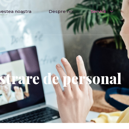
vestea noastra
Despre noi
Servicii
trare de personal