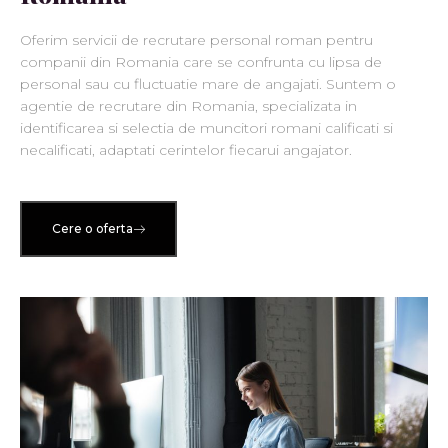
Oferim servicii de recrutare personal roman pentru
companii din Romania care se confrunta cu lipsa de
personal sau cu fluctuatie mare de angajati. Suntem o
agentie de recrutare din Romania, specializata in
identificarea si selectia de muncitori romani calificati si
necalificati, adaptati cerintelor fiecarui angajator.
Cere o oferta