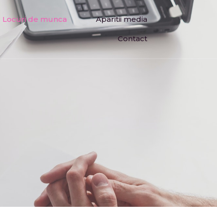
Locuri de munca
Aparitii media
Contact