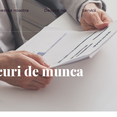
vestea noastra
Despre noi
Servicii
curi de munca