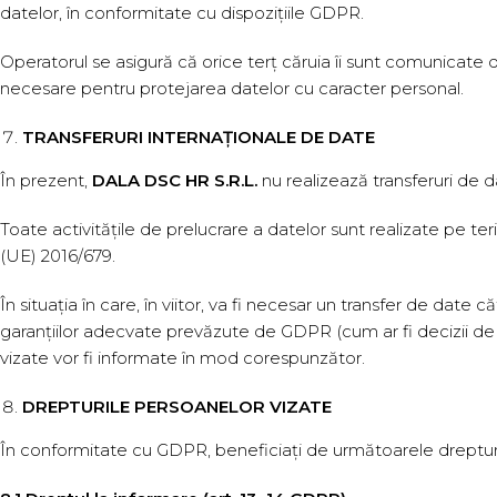
datelor, în conformitate cu dispozițiile GDPR.
Operatorul se asigură că orice terț căruia îi sunt comunicate
necesare pentru protejarea datelor cu caracter personal.
TRANSFERURI INTERNAȚIONALE DE DATE
În prezent,
DALA DSC HR S.R.L.
nu realizează transferuri de 
Toate activitățile de prelucrare a datelor sunt realizate pe 
(UE) 2016/679.
În situația în care, în viitor, va fi necesar un transfer de date 
garanțiilor adecvate prevăzute de GDPR (cum ar fi decizii de
vizate vor fi informate în mod corespunzător.
DREPTURILE PERSOANELOR VIZATE
În conformitate cu GDPR, beneficiați de următoarele dreptur