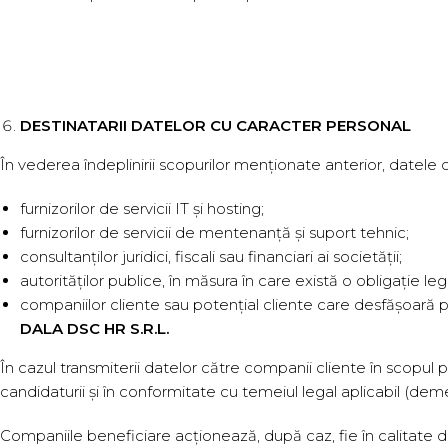
DESTINATARII DATELOR CU CARACTER PERSONAL
În vederea îndeplinirii scopurilor menționate anterior, datele 
furnizorilor de servicii IT și hosting;
furnizorilor de servicii de mentenanță și suport tehnic;
consultanților juridici, fiscali sau financiari ai societății;
autorităților publice, în măsura în care există o obligație leg
companiilor cliente sau potențial cliente care desfășoară pr
DALA DSC HR S.R.L.
În cazul transmiterii datelor către companii cliente în scopul pa
candidaturii și în conformitate cu temeiul legal aplicabil (de
Companiile beneficiare acționează, după caz, fie în calitate 