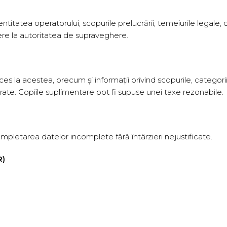
titatea operatorului, scopurile prelucrării, temeiurile legale, de
re la autoritatea de supraveghere.
es la acestea, precum și informații privind scopurile, categoriil
rate. Copiile suplimentare pot fi supuse unei taxe rezonabile.
mpletarea datelor incomplete fără întârzieri nejustificate.
R)