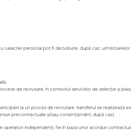
cu caracter personal pot fi dezvăluite, după caz, următoarelor 
ală;
ocese de recrutare, în contextul serviciilor de selecție și pla
rticipării la un proces de recrutare, transferul se realizează ex
mersuri precontractuale și/sau consimțământ, după caz).
de operatori independenți, fie în baza unor acorduri contract