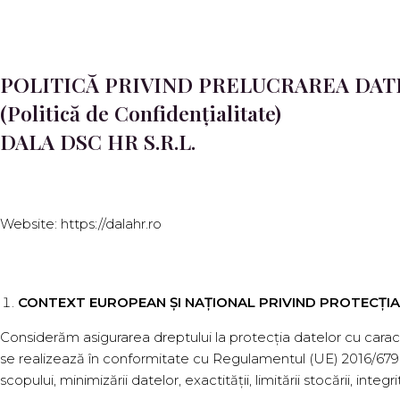
POLITICĂ PRIVIND PRELUCRAREA DA
(Politică de Confidențialitate)
DALA DSC HR S.R.L.
Website: https://dalahr.ro
CONTEXT EUROPEAN ȘI NAȚIONAL PRIVIND PROTECȚI
Considerăm asigurarea dreptului la protecția datelor cu cara
se realizează în conformitate cu Regulamentul (UE) 2016/679 („GDPR
scopului, minimizării datelor, exactității, limitării stocării, integrit