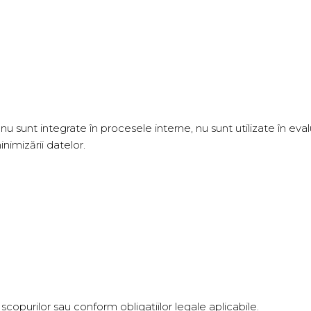
sunt integrate în procesele interne, nu sunt utilizate în evaluă
inimizării datelor.
copurilor sau conform obligațiilor legale aplicabile.