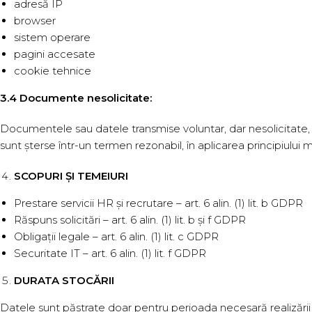
adresă IP
browser
sistem operare
pagini accesate
cookie tehnice
3.4 Documente nesolicitate:
Documentele sau datele transmise voluntar, dar nesolicitate, nu 
sunt șterse într-un termen rezonabil, în aplicarea principiului m
SCOPURI ȘI TEMEIURI
Prestare servicii HR și recrutare – art. 6 alin. (1) lit. b GDPR
Răspuns solicitări – art. 6 alin. (1) lit. b și f GDPR
Obligații legale – art. 6 alin. (1) lit. c GDPR
Securitate IT – art. 6 alin. (1) lit. f GDPR
DURATA STOCĂRII
Datele sunt păstrate doar pentru perioada necesară realizării s