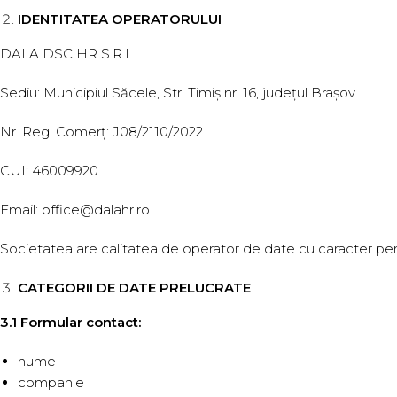
IDENTITATEA OPERATORULUI
DALA DSC HR S.R.L.
Sediu: Municipiul Săcele, Str. Timiș nr. 16, județul Brașov
Nr. Reg. Comerț: J08/2110/2022
CUI: 46009920
Email: office@dalahr.ro
Societatea are calitatea de operator de date cu caracter per
CATEGORII DE DATE PRELUCRATE
3.1 Formular contact:
nume
companie