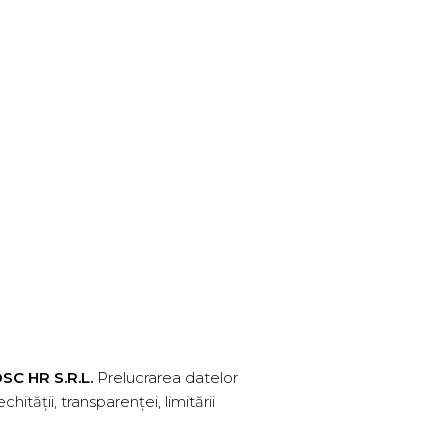
SC HR S.R.L.
Prelucrarea datelor
ității, transparenței, limitării