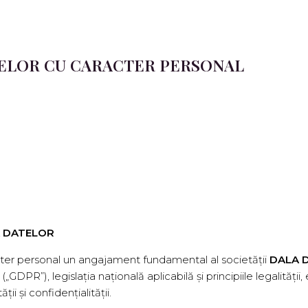
TELOR CU CARACTER PERSONAL
A DATELOR
cter personal un angajament fundamental al societății
DALA D
”), legislația națională aplicabilă și principiile legalității, ech
ății și confidențialității.