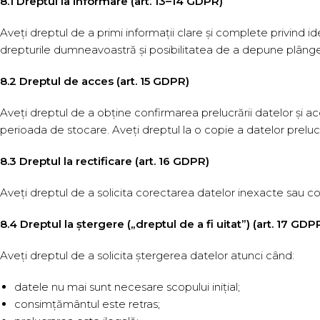
8.1 Dreptul la informare (art. 13–14 GDPR)
Aveți dreptul de a primi informații clare și complete privind iden
drepturile dumneavoastră și posibilitatea de a depune plânge
8.2 Dreptul de acces (art. 15 GDPR)
Aveți dreptul de a obține confirmarea prelucrării datelor și acc
perioada de stocare. Aveți dreptul la o copie a datelor preluc
8.3 Dreptul la rectificare (art. 16 GDPR)
Aveți dreptul de a solicita corectarea datelor inexacte sau co
8.4 Dreptul la ștergere („dreptul de a fi uitat”) (art. 17 GDP
Aveți dreptul de a solicita ștergerea datelor atunci când:
datele nu mai sunt necesare scopului inițial;
consimțământul este retras;