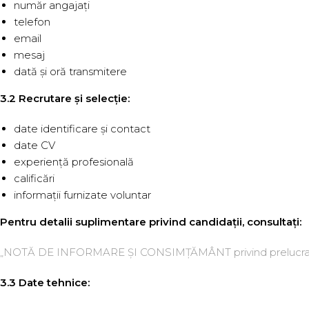
număr angajați
telefon
email
mesaj
dată și oră transmitere
3.2 Recrutare și selecție:
date identificare și contact
date CV
experiență profesională
calificări
informații furnizate voluntar
Pentru detalii suplimentare privind candidații, consultați:
„NOTĂ DE INFORMARE ȘI CONSIMȚĂMÂNT privind prelucrare
3.3 Date tehnice: