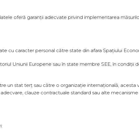
 datele oferă garanții adecvate privind implementarea măsurilo
date cu caracter personal către state din afara Spațiului Eco
teritoriul Uniunii Europene sau în state membre SEE, în condiț
către un stat terț sau către o organizație internațională, acesta v
 adecvare, clauze contractuale standard sau alte mecanisme le
i: